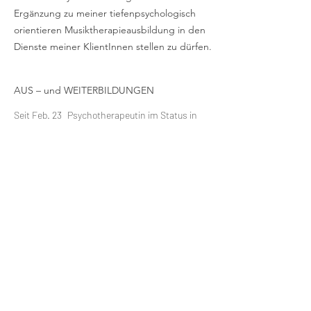
Ergänzung zu meiner tiefenpsychologisch
orientieren Musiktherapieausbildung in den
Dienste meiner KlientInnen stellen zu dürfen.
AUS – und WEITERBILDUNGEN
Seit Feb. 23
Psychotherapeutin im Status in
Ausbildung unter Supervision
Fachspezifikum Existenzanalyse,
Seit Nov. 21
Schloss Hofen Lochau
Training zur Doula, Fürstenfeld
2021
Psychotherapeutisches
2018 - 2021
Propädeutikum, Lochau
2017 - 2021
Emotionelle Erste Hilfe, Kufstein,
Abschluss „Basic Bonding Leiterin“